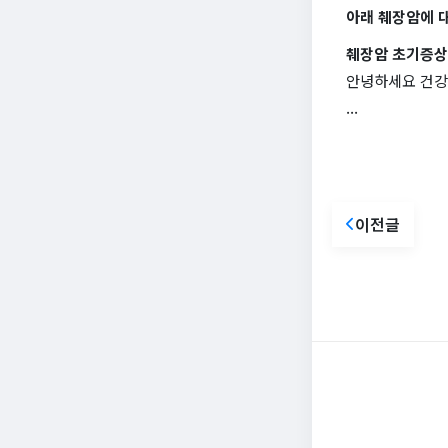
아래 췌장암에 
췌장암 초기증상 
안녕하세요 건강쉐
...
이전글