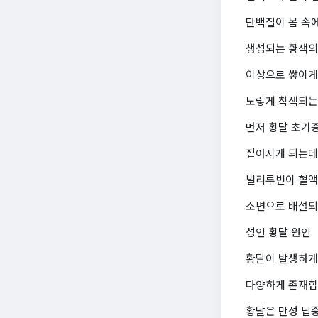
단백질이 몸 속
생성되는 황색의
이상으로 쌓이게
노랗게 착색되는
먼저 황달 초기
짙어지게 되는데
빌리루빈이 혈액
소변으로 배설되
성인 황달 원인
황달이 발생하게
다양하게 존재합
황달은 만성 납중