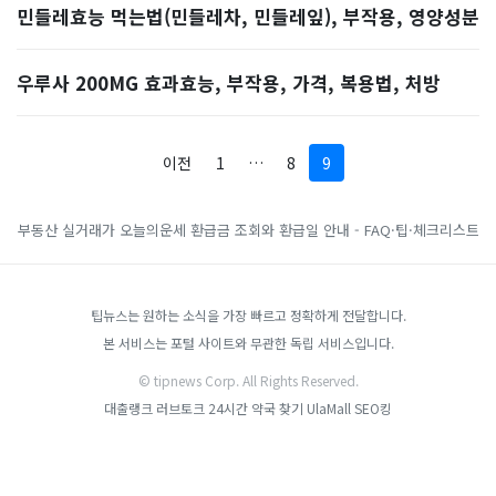
민들레효능 먹는법(민들레차, 민들레잎), 부작용, 영양성분
우루사 200MG 효과효능, 부작용, 가격, 복용법, 처방
이전
1
…
8
9
부동산 실거래가
오늘의운세
환급금 조회와 환급일 안내 - FAQ·팁·체크리스트
팁뉴스는 원하는 소식을 가장 빠르고 정확하게 전달합니다.
본 서비스는 포털 사이트와 무관한 독립 서비스입니다.
© tipnews Corp. All Rights Reserved.
대출랭크
러브토크
24시간 약국 찾기
UlaMall
SEO킹