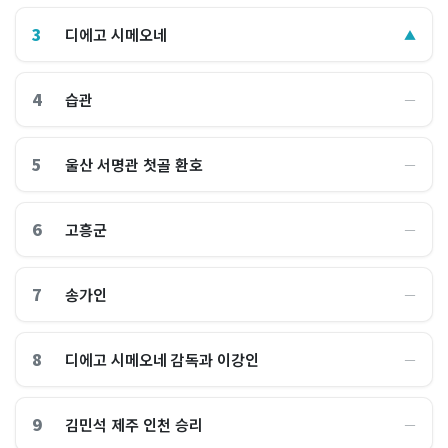
3
디에고 시메오네
▲
4
습관
―
5
울산 서명관 첫골 환호
―
6
고흥군
―
7
송가인
―
8
디에고 시메오네 감독과 이강인
―
9
김민석 제주 인천 승리
―