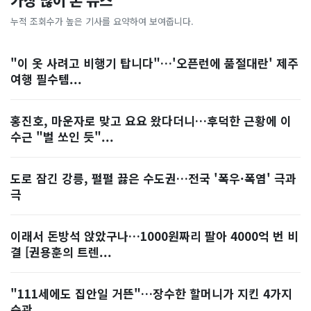
가장 많이 본 뉴스
누적 조회수가 높은 기사를 요약하여 보여줍니다.
"이 옷 사려고 비행기 탑니다"…'오픈런에 품절대란' 제주
여행 필수템...
홍진호, 마운자로 맞고 요요 왔다더니…후덕한 근황에 이
수근 "벌 쏘인 듯"...
도로 잠긴 강릉, 펄펄 끓은 수도권…전국 '폭우·폭염' 극과
극
이래서 돈방석 앉았구나…1000원짜리 팔아 4000억 번 비
결 [권용훈의 트렌...
"111세에도 집안일 거뜬"…장수한 할머니가 지킨 4가지
습관